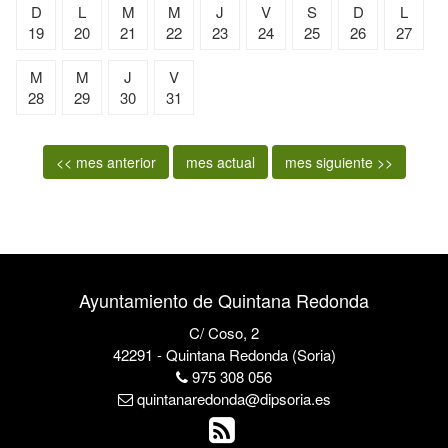
D
L
M
M
J
V
S
D
L
19
20
21
22
23
24
25
26
27
M
M
J
V
28
29
30
31
<< mes anterior
mes actual
mes siguiente >>
Ayuntamiento de Quintana Redonda
C/ Coso, 2
42291 - Quintana Redonda (Soria)
975 308 056
quintanaredonda@dipsoria.es